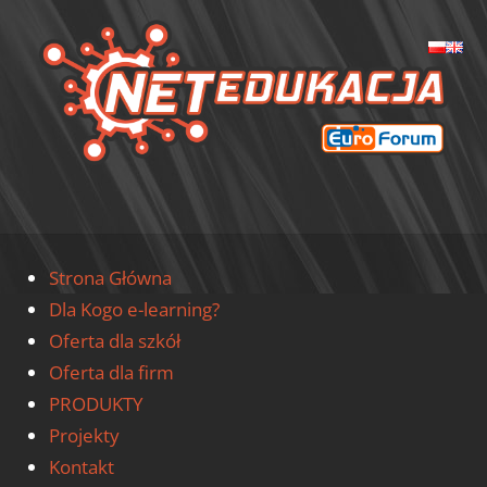
Skip
E
to
content
|
E-
L
Netedukacja
Strona Główna
Dla Kogo e-learning?
Oferta dla szkół
Oferta dla firm
PRODUKTY
Projekty
Kontakt